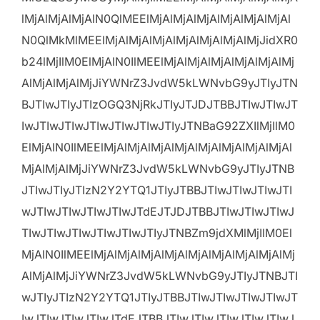
lMjAlMjAlMjAlN0QlMEElMjAlMjAlMjAlMjAlMjAlMjAl
N0QlMkMlMEElMjAlMjAlMjAlMjAlMjAlMjAlMjJidXR0
b24lMjIlM0ElMjAlN0IlMEElMjAlMjAlMjAlMjAlMjAlMj
AlMjAlMjAlMjJiYWNrZ3JvdW5kLWNvbG9yJTIyJTN
BJTIwJTIyJTIzOGQ3NjRkJTIyJTJDJTBBJTIwJTIwJT
IwJTIwJTIwJTIwJTIwJTIwJTIyJTNBaG92ZXIlMjIlM0
ElMjAlN0IlMEElMjAlMjAlMjAlMjAlMjAlMjAlMjAlMjAl
MjAlMjAlMjJiYWNrZ3JvdW5kLWNvbG9yJTIyJTNB
JTIwJTIyJTIzN2Y2YTQ1JTIyJTBBJTIwJTIwJTIwJTI
wJTIwJTIwJTIwJTIwJTdEJTJDJTBBJTIwJTIwJTIwJ
TIwJTIwJTIwJTIwJTIwJTIyJTNBZm9jdXMlMjIlM0El
MjAlN0IlMEElMjAlMjAlMjAlMjAlMjAlMjAlMjAlMjAlMj
AlMjAlMjJiYWNrZ3JvdW5kLWNvbG9yJTIyJTNBJTI
wJTIyJTIzN2Y2YTQ1JTIyJTBBJTIwJTIwJTIwJTIwJT
IwJTIwJTIwJTIwJTdEJTBBJTIwJTIwJTIwJTIwJTIwJ