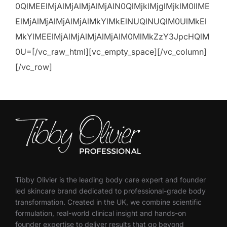
0QlMEElMjAlMjAlMjAlMjAlN0QlMjklMjglMjklM0IlME
ElMjAlMjAlMjAlMjAlMkYlMkElNUQlNUQlM0UlMkEl
MkYlMEElMjAlMjAlMjAlMjAlM0MlMkZzY3JpcHQlM
0U=[/vc_raw_html][vc_empty_space][/vc_column]
[/vc_row]
Tibby Olivier is the leading body care expert and founder
led skincare brand dedicated to professional-grade body
transformation. Created in the UK, we combine scientific
formulation, real-world clinical insight and hands-on
founder expertise to deliver results that go beyond