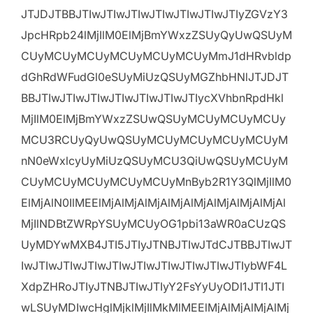
JTJDJTBBJTIwJTIwJTIwJTIwJTIwJTIwJTIyZGVzY3
JpcHRpb24lMjIlM0ElMjBmYWxzZSUyQyUwQSUyM
CUyMCUyMCUyMCUyMCUyMCUyMmJ1dHRvbldp
dGhRdWFudGl0eSUyMiUzQSUyMGZhbHNlJTJDJT
BBJTIwJTIwJTIwJTIwJTIwJTIwJTIycXVhbnRpdHkl
MjIlM0ElMjBmYWxzZSUwQSUyMCUyMCUyMCUy
MCU3RCUyQyUwQSUyMCUyMCUyMCUyMCUyM
nN0eWxlcyUyMiUzQSUyMCU3QiUwQSUyMCUyM
CUyMCUyMCUyMCUyMCUyMnByb2R1Y3QlMjIlM0
ElMjAlN0IlMEElMjAlMjAlMjAlMjAlMjAlMjAlMjAlMjAl
MjIlNDBtZWRpYSUyMCUyOG1pbi13aWR0aCUzQS
UyMDYwMXB4JTI5JTIyJTNBJTIwJTdCJTBBJTIwJT
IwJTIwJTIwJTIwJTIwJTIwJTIwJTIwJTIwJTIybWF4L
XdpZHRoJTIyJTNBJTIwJTIyY2FsYyUyODI1JTI1JTI
wLSUyMDIwcHglMjklMjIlMkMlMEElMjAlMjAlMjAlMj