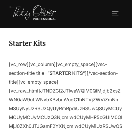
Skip
to
TOGGLE
content
Starter Kits
[vc_row][vc_column][vc_empty_space][vsc-
section-title title=”
STARTER KITS
“][/vsc-section-
title][vc_empty_space]
[vc_raw_html]JTNDZGl2JTIwaWQlM0QlMjdjb2xsZ
WN0aW9uLWNvbXBvbmVudC1hNTVjZWViZmNm
MSUyNyUzRSUzQyUyRmRpdiUzRSUwQSUyMCUy
MCUyMCUyMCUzQ3NjcmlwdCUyMHR5cGUlM0Ql
MjJ0ZXh0JTJGamF2YXNjcmlwdCUyMiUzRSUwQS