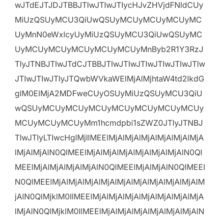
wJTdEJTJDJTBBJTIwJTIwJTIycHJvZHVjdFNldCUy
MiUzQSUyMCU3QiUwQSUyMCUyMCUyMCUyMC
UyMnN0eWxlcyUyMiUzQSUyMCU3QiUwQSUyMC
UyMCUyMCUyMCUyMCUyMCUyMnByb2R1Y3RzJ
TIyJTNBJTIwJTdCJTBBJTIwJTIwJTIwJTIwJTIwJTIw
JTIwJTIwJTIyJTQwbWVkaWElMjAlMjhtaW4td2lkdG
glM0ElMjA2MDFweCUyOSUyMiUzQSUyMCU3QiU
wQSUyMCUyMCUyMCUyMCUyMCUyMCUyMCUy
MCUyMCUyMCUyMm1hcmdpbi1sZWZ0JTIyJTNBJ
TIwJTIyLTIwcHglMjIlMEElMjAlMjAlMjAlMjAlMjAlMjA
lMjAlMjAlN0QlMEElMjAlMjAlMjAlMjAlMjAlMjAlN0Ql
MEElMjAlMjAlMjAlMjAlN0QlMEElMjAlMjAlN0QlMEEl
N0QlMEElMjAlMjAlMjAlMjAlMjAlMjAlMjAlMjAlMjAlM
jAlN0QlMjklM0IlMEElMjAlMjAlMjAlMjAlMjAlMjAlMjA
lMjAlN0QlMjklM0IlMEElMjAlMjAlMjAlMjAlMjAlMjAlN