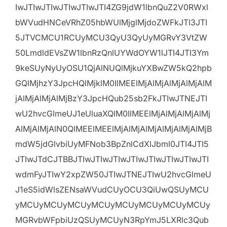
IwJTIwJTIwJTIwJTIwJTI4ZG9jdW1lbnQuZ2V0RWxl
bWVudHNCeVRhZ05hbWUlMjglMjdoZWFkJTI3JTI
5JTVCMCU1RCUyMCU3QyU3QyUyMGRvY3VtZW
50LmdldEVsZW1lbnRzQnlUYWdOYW1lJTI4JTI3Ym
9keSUyNyUyOSU1QjAlNUQlMjkuYXBwZW5kQ2hpb
GQlMjhzY3JpcHQlMjklM0IlMEElMjAlMjAlMjAlMjAlM
jAlMjAlMjAlMjBzY3JpcHQub25sb2FkJTIwJTNEJTI
wU2hvcGlmeUJ1eUluaXQlM0IlMEElMjAlMjAlMjAlMj
AlMjAlMjAlN0QlMEElMEElMjAlMjAlMjAlMjAlMjAlMjB
mdW5jdGlvbiUyMFNob3BpZnlCdXlJbml0JTI4JTI5
JTIwJTdCJTBBJTIwJTIwJTIwJTIwJTIwJTIwJTIwJTI
wdmFyJTIwY2xpZW50JTIwJTNEJTIwU2hvcGlmeU
J1eS5idWlsZENsaWVudCUyOCU3QiUwQSUyMCU
yMCUyMCUyMCUyMCUyMCUyMCUyMCUyMCUy
MGRvbWFpbiUzQSUyMCUyN3RpYmJ5LXRlc3Qub