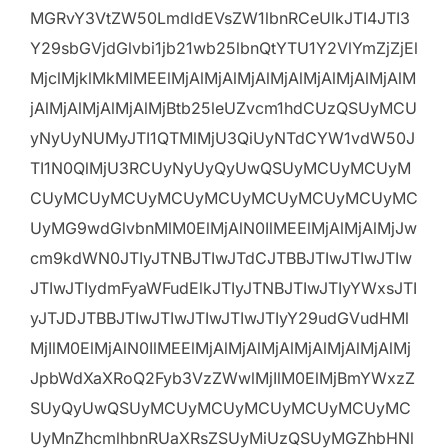
MGRvY3VtZW50LmdldEVsZW1lbnRCeUlkJTI4JTI3
Y29sbGVjdGlvbi1jb21wb25lbnQtYTU1Y2VlYmZjZjEl
MjclMjklMkMlMEElMjAlMjAlMjAlMjAlMjAlMjAlMjAlM
jAlMjAlMjAlMjAlMjBtb25leUZvcm1hdCUzQSUyMCU
yNyUyNUMyJTI1QTMlMjU3QiUyNTdCYW1vdW50J
TI1N0QlMjU3RCUyNyUyQyUwQSUyMCUyMCUyM
CUyMCUyMCUyMCUyMCUyMCUyMCUyMCUyMC
UyMG9wdGlvbnMlM0ElMjAlN0IlMEElMjAlMjAlMjJw
cm9kdWN0JTIyJTNBJTIwJTdCJTBBJTIwJTIwJTIw
JTIwJTIydmFyaWFudElkJTIyJTNBJTIwJTIyYWxsJTI
yJTJDJTBBJTIwJTIwJTIwJTIwJTIyY29udGVudHMl
MjIlM0ElMjAlN0IlMEElMjAlMjAlMjAlMjAlMjAlMjAlMj
JpbWdXaXRoQ2Fyb3VzZWwlMjIlM0ElMjBmYWxzZ
SUyQyUwQSUyMCUyMCUyMCUyMCUyMCUyMC
UyMnZhcmlhbnRUaXRsZSUyMiUzQSUyMGZhbHNl