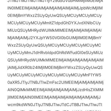
JTIwJTIwJTIwJTIwJTIyY29udGVudHMlMjIlM0ElMjA
lN0IlMEElMjAlMjAlMjAlMjAlMjAlMjAlMjJpbWclMjIlM
0ElMjBmYWxzZSUyQyUwQSUyMCUyMCUyMCUy
MCUyMCUyMCUyMmltZ1dpdGhDYXJvdXNlbCUy
MiUzQSUyMHRydWUlMkMlMEElMjAlMjAlMjAlMjAl
MjAlMjAlMjJ2YXJpYW50VGl0bGUlMjIlM0ElMjBmY
WxzZSUyQyUwQSUyMCUyMCUyMCUyMCUyMC
UyMCUyMmJ1dHRvbldpdGhRdWFudGl0eSUyMiUz
QSUyMHRydWUlMkMlMEElMjAlMjAlMjAlMjAlMjAlM
jAlMjJidXR0b24lMjIlM0ElMjBmYWxzZSUyQyUwQS
UyMCUyMCUyMCUyMCUyMCUyMCUyMnF1YW5
0aXR5JTIyJTNBJTIwZmFsc2UlMEElMjAlMjAlMjAlMj
AlN0QlMkMlMEElMjAlMjAlMjAlMjAlMjJzdHlsZXMlM
jIlM0ElMjAlN0IlMEElMjAlMjAlMjAlMjAlMjAlMjAlMjJ
wcm9kdWN0JTIyJTNBJTIwJTdCJTBBJTIwJTIwJTI