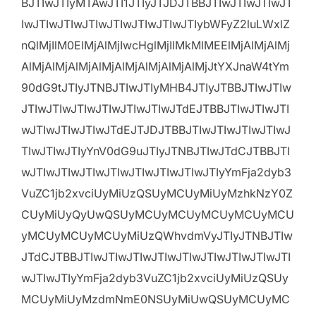
BJTIwJTIyMTAwJTI1JTIyJTJDJTBBJTIwJTIwJTIwJT
IwJTIwJTIwJTIwJTIwJTIwJTIwJTIybWFyZ2luLWxlZ
nQlMjIlM0ElMjAlMjIwcHglMjIlMkMlMEElMjAlMjAlMj
AlMjAlMjAlMjAlMjAlMjAlMjAlMjAlMjJtYXJnaW4tYm
90dG9tJTIyJTNBJTIwJTIyMHB4JTIyJTBBJTIwJTIw
JTIwJTIwJTIwJTIwJTIwJTIwJTdEJTBBJTIwJTIwJTI
wJTIwJTIwJTIwJTdEJTJDJTBBJTIwJTIwJTIwJTIwJ
TIwJTIwJTIyYnV0dG9uJTIyJTNBJTIwJTdCJTBBJTI
wJTIwJTIwJTIwJTIwJTIwJTIwJTIwJTIyYmFja2dyb3
VuZC1jb2xvciUyMiUzQSUyMCUyMiUyMzhkNzY0Z
CUyMiUyQyUwQSUyMCUyMCUyMCUyMCUyMCU
yMCUyMCUyMCUyMiUzQWhvdmVyJTIyJTNBJTIw
JTdCJTBBJTIwJTIwJTIwJTIwJTIwJTIwJTIwJTIwJTI
wJTIwJTIyYmFja2dyb3VuZC1jb2xvciUyMiUzQSUy
MCUyMiUyMzdmNmE0NSUyMiUwQSUyMCUyMC