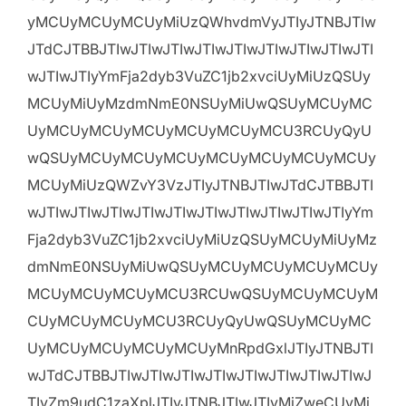
yMCUyMCUyMCUyMiUzQWhvdmVyJTIyJTNBJTIw
JTdCJTBBJTIwJTIwJTIwJTIwJTIwJTIwJTIwJTIwJTI
wJTIwJTIyYmFja2dyb3VuZC1jb2xvciUyMiUzQSUy
MCUyMiUyMzdmNmE0NSUyMiUwQSUyMCUyMC
UyMCUyMCUyMCUyMCUyMCUyMCU3RCUyQyU
wQSUyMCUyMCUyMCUyMCUyMCUyMCUyMCUy
MCUyMiUzQWZvY3VzJTIyJTNBJTIwJTdCJTBBJTI
wJTIwJTIwJTIwJTIwJTIwJTIwJTIwJTIwJTIwJTIyYm
Fja2dyb3VuZC1jb2xvciUyMiUzQSUyMCUyMiUyMz
dmNmE0NSUyMiUwQSUyMCUyMCUyMCUyMCUy
MCUyMCUyMCUyMCU3RCUwQSUyMCUyMCUyM
CUyMCUyMCUyMCU3RCUyQyUwQSUyMCUyMC
UyMCUyMCUyMCUyMCUyMnRpdGxlJTIyJTNBJTI
wJTdCJTBBJTIwJTIwJTIwJTIwJTIwJTIwJTIwJTIwJ
TIyZm9udC1zaXplJTIyJTNBJTIwJTIyMjZweCUyMi