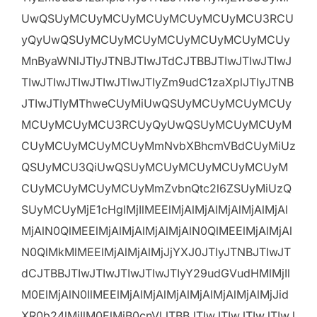
UwQSUyMCUyMCUyMCUyMCUyMCUyMCU3RCU
yQyUwQSUyMCUyMCUyMCUyMCUyMCUyMCUy
MnByaWNlJTIyJTNBJTIwJTdCJTBBJTIwJTIwJTIwJ
TIwJTIwJTIwJTIwJTIwJTIyZm9udC1zaXplJTIyJTNB
JTIwJTIyMThweCUyMiUwQSUyMCUyMCUyMCUy
MCUyMCUyMCU3RCUyQyUwQSUyMCUyMCUyM
CUyMCUyMCUyMCUyMmNvbXBhcmVBdCUyMiUz
QSUyMCU3QiUwQSUyMCUyMCUyMCUyMCUyM
CUyMCUyMCUyMCUyMmZvbnQtc2l6ZSUyMiUzQ
SUyMCUyMjE1cHglMjIlMEElMjAlMjAlMjAlMjAlMjAl
MjAlN0QlMEElMjAlMjAlMjAlMjAlN0QlMEElMjAlMjAl
N0QlMkMlMEElMjAlMjAlMjJjYXJ0JTIyJTNBJTIwJT
dCJTBBJTIwJTIwJTIwJTIwJTIyY29udGVudHMlMjIl
M0ElMjAlN0IlMEElMjAlMjAlMjAlMjAlMjAlMjAlMjJid
XR0b24lMjIlM0ElMjB0cnVlJTBBJTIwJTIwJTIwJTIwJ