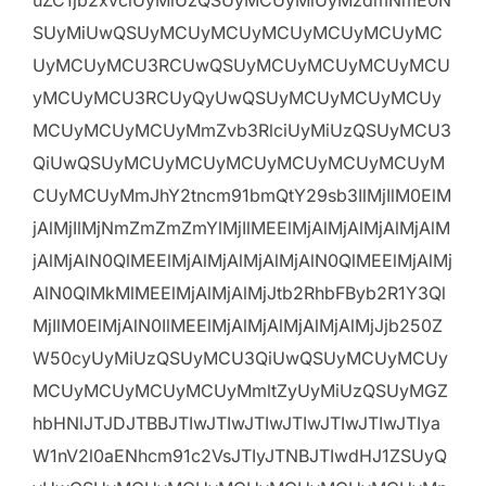
SUyMiUwQSUyMCUyMCUyMCUyMCUyMCUyMC
UyMCUyMCU3RCUwQSUyMCUyMCUyMCUyMCU
yMCUyMCU3RCUyQyUwQSUyMCUyMCUyMCUy
MCUyMCUyMCUyMmZvb3RlciUyMiUzQSUyMCU3
QiUwQSUyMCUyMCUyMCUyMCUyMCUyMCUyM
CUyMCUyMmJhY2tncm91bmQtY29sb3IlMjIlM0ElM
jAlMjIlMjNmZmZmZmYlMjIlMEElMjAlMjAlMjAlMjAlM
jAlMjAlN0QlMEElMjAlMjAlMjAlMjAlN0QlMEElMjAlMj
AlN0QlMkMlMEElMjAlMjAlMjJtb2RhbFByb2R1Y3Ql
MjIlM0ElMjAlN0IlMEElMjAlMjAlMjAlMjAlMjJjb250Z
W50cyUyMiUzQSUyMCU3QiUwQSUyMCUyMCUy
MCUyMCUyMCUyMCUyMmltZyUyMiUzQSUyMGZ
hbHNlJTJDJTBBJTIwJTIwJTIwJTIwJTIwJTIwJTIya
W1nV2l0aENhcm91c2VsJTIyJTNBJTIwdHJ1ZSUyQ