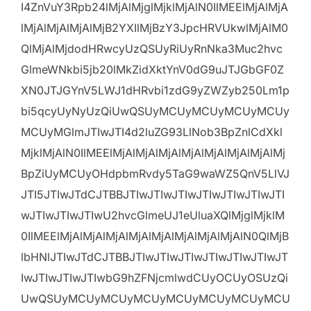
I4ZnVuY3Rpb24lMjAlMjglMjklMjAlN0IlMEElMjAlMjA
lMjAlMjAlMjAlMjB2YXIlMjBzY3JpcHRVUkwlMjAlM0
QlMjAlMjdodHRwcyUzQSUyRiUyRnNka3Muc2hvc
GlmeWNkbi5jb20lMkZidXktYnV0dG9uJTJGbGF0Z
XN0JTJGYnV5LWJ1dHRvbi1zdG9yZWZyb250Lm1p
bi5qcyUyNyUzQiUwQSUyMCUyMCUyMCUyMCUy
MCUyMGlmJTIwJTI4d2luZG93LlNob3BpZnlCdXkl
MjklMjAlN0IlMEElMjAlMjAlMjAlMjAlMjAlMjAlMjAlMj
BpZiUyMCUyOHdpbmRvdy5TaG9waWZ5QnV5LlVJ
JTI5JTIwJTdCJTBBJTIwJTIwJTIwJTIwJTIwJTIwJTI
wJTIwJTIwJTIwU2hvcGlmeUJ1eUluaXQlMjglMjklM
0IlMEElMjAlMjAlMjAlMjAlMjAlMjAlMjAlMjAlN0QlMjB
lbHNlJTIwJTdCJTBBJTIwJTIwJTIwJTIwJTIwJTIwJT
IwJTIwJTIwJTIwbG9hZFNjcmlwdCUyOCUyOSUzQi
UwQSUyMCUyMCUyMCUyMCUyMCUyMCUyMCU