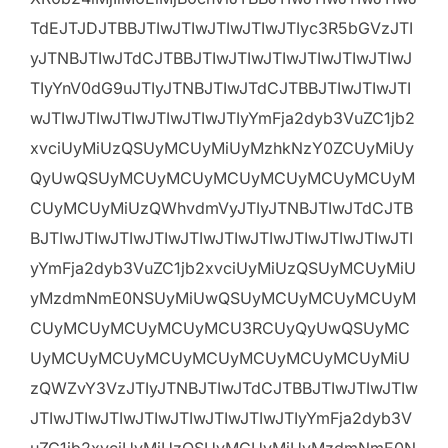
TdEJTJDJTBBJTIwJTIwJTIwJTIwJTIyc3R5bGVzJTI
yJTNBJTIwJTdCJTBBJTIwJTIwJTIwJTIwJTIwJTIwJ
TIyYnV0dG9uJTIyJTNBJTIwJTdCJTBBJTIwJTIwJTI
wJTIwJTIwJTIwJTIwJTIwJTIyYmFja2dyb3VuZC1jb2
xvciUyMiUzQSUyMCUyMiUyMzhkNzY0ZCUyMiUy
QyUwQSUyMCUyMCUyMCUyMCUyMCUyMCUyM
CUyMCUyMiUzQWhvdmVyJTIyJTNBJTIwJTdCJTB
BJTIwJTIwJTIwJTIwJTIwJTIwJTIwJTIwJTIwJTIwJTI
yYmFja2dyb3VuZC1jb2xvciUyMiUzQSUyMCUyMiU
yMzdmNmE0NSUyMiUwQSUyMCUyMCUyMCUyM
CUyMCUyMCUyMCUyMCU3RCUyQyUwQSUyMC
UyMCUyMCUyMCUyMCUyMCUyMCUyMCUyMiU
zQWZvY3VzJTIyJTNBJTIwJTdCJTBBJTIwJTIwJTIw
JTIwJTIwJTIwJTIwJTIwJTIwJTIwJTIyYmFja2dyb3V
uZC1jb2xvciUyMiUzQSUyMCUyMiUyMzdmNmE0N