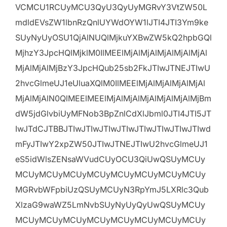
VCMCU1RCUyMCU3QyU3QyUyMGRvY3VtZW50L
mdldEVsZW1lbnRzQnlUYWdOYW1lJTI4JTI3Ym9ke
SUyNyUyOSU1QjAlNUQlMjkuYXBwZW5kQ2hpbGQl
MjhzY3JpcHQlMjklM0IlMEElMjAlMjAlMjAlMjAlMjAl
MjAlMjAlMjBzY3JpcHQub25sb2FkJTIwJTNEJTIwU
2hvcGlmeUJ1eUluaXQlM0IlMEElMjAlMjAlMjAlMjAl
MjAlMjAlN0QlMEElMEElMjAlMjAlMjAlMjAlMjAlMjBm
dW5jdGlvbiUyMFNob3BpZnlCdXlJbml0JTI4JTI5JT
IwJTdCJTBBJTIwJTIwJTIwJTIwJTIwJTIwJTIwJTIwd
mFyJTIwY2xpZW50JTIwJTNEJTIwU2hvcGlmeUJ1
eS5idWlsZENsaWVudCUyOCU3QiUwQSUyMCUy
MCUyMCUyMCUyMCUyMCUyMCUyMCUyMCUy
MGRvbWFpbiUzQSUyMCUyN3RpYmJ5LXRlc3Qub
XlzaG9waWZ5LmNvbSUyNyUyQyUwQSUyMCUy
MCUyMCUyMCUyMCUyMCUyMCUyMCUyMCUy