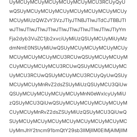
UyMCUyMCUyMCUyMCUyMCUyMCU3RCUyQyU
wQSUyMCUyMCUyMCUyMCUyMCUyMCUyMCUy
MCUyMiUzQWZvY3VzJTIyJTNBJTIwJTdCJTBBJTI
wJTIwJTIwJTIwJTIwJTIwJTIwJTIwJTIwJTIwJTIyYm
Fja2dyb3VuZC1jb2xvciUyMiUzQSUyMCUyMiUyMz
dmNmE0NSUyMiUwQSUyMCUyMCUyMCUyMCUy
MCUyMCUyMCUyMCU3RCUwQSUyMCUyMCUyM
CUyMCUyMCUyMCU3RCUwQSUyMCUyMCUyMC
UyMCU3RCUwQSUyMCUyMCU3RCUyQyUwQSUy
MCUyMCUyMnRvZ2dsZSUyMiUzQSUyMCU3QiUw
QSUyMCUyMCUyMCUyMCUyMnN0eWxlcyUyMiU
zQSUyMCU3QiUwQSUyMCUyMCUyMCUyMCUyM
CUyMCUyMnRvZ2dsZSUyMiUzQSUyMCU3QiUwQ
SUyMCUyMCUyMCUyMCUyMCUyMCUyMCUyMC
UyMmJhY2tncm91bmQtY29sb3IlMjIlM0ElMjAlMjIlM